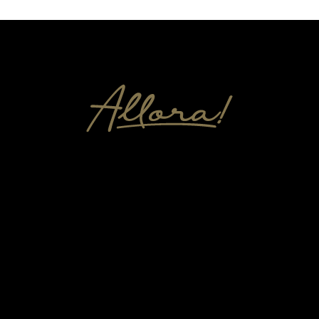
Av. Fontes Pereira de Melo 8 C,
1069-310 Lisboa
Info / Reservas:
+351 210 064 314 *
*
Chamada para a rede fixa nacional
Email:
info@allora.com.pt
All day dining