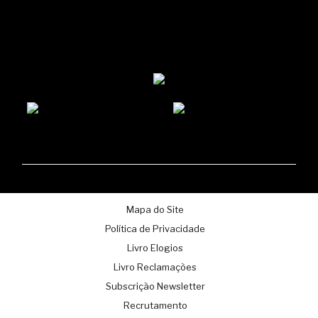
Domingo a quinta: 12h30 - 00h00
Vésperas de feriados, sexta e sábado: 12h30 - 01h00
Mapa do Site
Política de Privacidade
Livro Elogios
Livro Reclamações
Subscrição Newsletter
Recrutamento