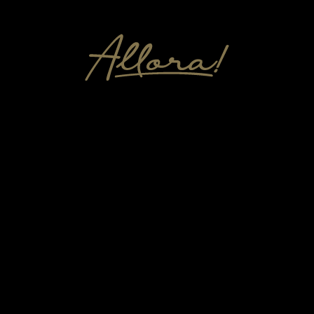
Av. Fontes Pereira de Melo 8 C,
1069-310 Lisboa
Info / Reservas:
+351 210 064 314 *
*
Chamada para a rede fixa nacional
Email:
info@allora.com.pt
All day dining
Domingo a quinta: 12h30 - 00h00
Vésperas de feriados, sexta e sábado: 12h30 - 01h00